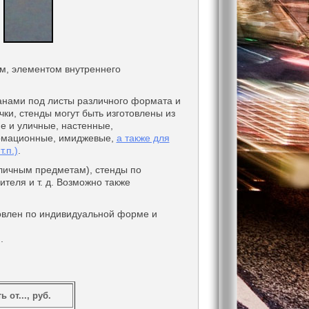
м, элементом внутреннего
нами под листы различного формата и
ки, стенды могут быть изготовлены из
е и уличные, настенные,
ормационные, имиджевые,
а также для
.п.)
.
личным предметам), стенды по
ителя и т. д. Возможно также
товлен по индивидуальной форме и
.
 от..., руб.