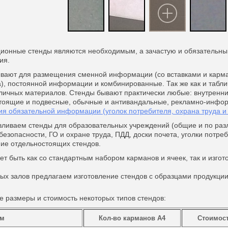
онные стенды являются необходимым, а зачастую и обязательны
ия.
вают для размещения сменной информации (со вставками и карма
), постоянной информации и комбинированные. Так же как и таблич
личных материалов. Стенды бывают практически любые: внутренни
тоящие и подвесные, обычные и антивандальные, рекламно-инф
я обязательной информации (уголок потребителя, охрана труда и т
вливаем стенды для образовательных учреждений (общие и по раз
езопасности, ГО и охране труда, ПДД, доски почета, уголки потреб
ние отдельностоящих стендов.
ет быть как со стандартным набором карманов и ячеек, так и изго
вых залов предлагаем изготовление стендов с образцами продукции
 размеры и стоимость некоторых типов стендов:
мм
Кол-во карманов А4
Стоимость