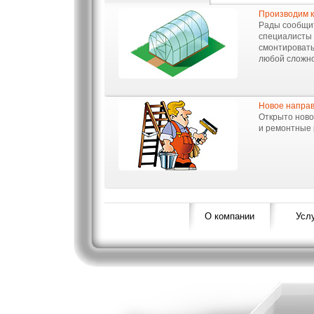
Производим к
Рады сообщит
специалисты 
смонтировать
любой сложно
Новое напра
Открыто нов
и ремонтные 
О компании
Усл