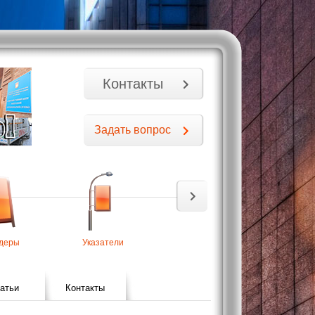
Контакты
Задать вопрос
деры
Указатели
Широкоформатная
Оформ
печать
транс
атьи
Контакты