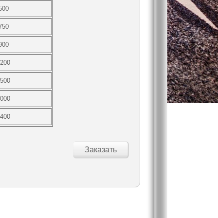
500
750
900
200
500
000
400
Заказать