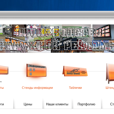
ты
Стенды информации
Таблички
Штен
уги
Цены
Наши клиенты
Портфолио
Ст