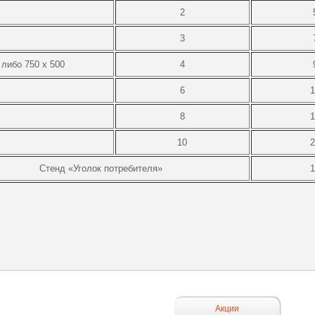
2
3
 либо 750 х 500
4
6
1
8
1
10
2
Стенд «Уголок потребителя»
1
Акции