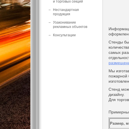
и торговых секций
–
Нестандартная
продукция
–
Узаконивание
рекламных объектов
Информаци
оформлен
–
Консультации
Стенды бы
количества
самых раз
отдельнос
размещени
Мы изгота
пожарной б
изготовле
Стенд мож
дизайну.
Для торго
Примерные
Размер, 