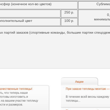
сфер (конечное кол-во цветов)
Сублима
250 р.
0
минимальн
ополнительный цвет
100 р.
ых партий заказов (спортивные команды, большие партии спецодеж
Акции
ачественные теплицы!
При заказе теплицы монтаж —
ь, что теперь наши
готовы изготовить и
В течение всей весны каждому
 на вашем участке теплицу
теплицы...
сти и размеров.