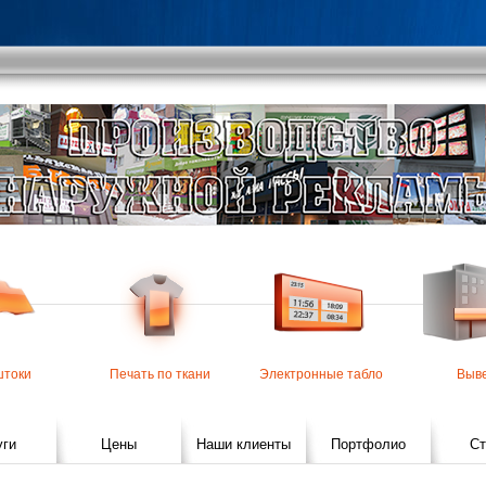
штоки
Печать по ткани
Электронные табло
Выв
уги
Цены
Наши клиенты
Портфолио
Ст