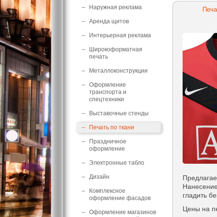
–
Наружная реклама
Печа
–
Аренда щитов
–
Интерьерная реклама
–
Широкоформатная
печать
–
Металлоконструкции
–
Оформление
транспорта и
спецтехники
–
Выставочные стенды
–
Печать по ткани
–
Праздничное
оформление
–
Электронные табло
–
Дизайн
Предлагае
Нанесение
–
Комплексное
гладить б
оформление фасадов
Цены на п
–
Оформление магазинов