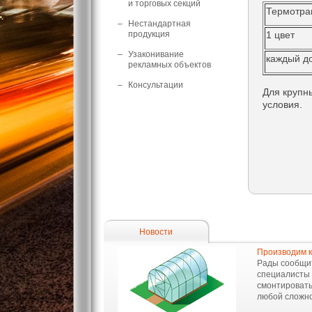
и торговых секций
Термотран
–
Нестандартная
продукция
1 цвет
–
Узаконивание
каждый д
рекламных объектов
–
Консультации
Для крупн
условия.
Новости
Производим к
Рады сообщит
специалисты 
смонтировать
любой сложно