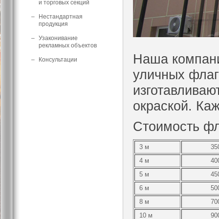
и торговых секций
–
Нестандартная
продукция
–
Узаконивание
рекламных объектов
Наша компани
–
Консультации
уличных флаг
изготавливаю
окраской. Ка
Стоимость фл
3 м
35
4 м
40
5 м
45
6 м
50
8 м
70
10 м
90