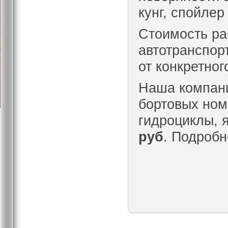
кунг, спойле
Стоимость р
автотранспор
от конкретно
Наша компани
бортовых номе
гидроциклы, 
руб
. Подроб