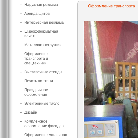
–
Наружная реклама
Оформление транспорта
–
Аренда щитов
–
Интерьерная реклама
–
Широкоформатная
печать
–
Металлоконструкции
–
Оформление
транспорта и
спецтехники
–
Выставочные стенды
–
Печать по ткани
–
Праздничное
оформление
–
Электронные табло
–
Дизайн
–
Комплексное
оформление фасадов
–
Оформление магазинов